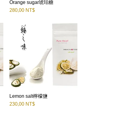
Orange sugar琥珀糖
Быстрый просмотр
Цена
280,00 NT$
Lemon salt檸檬鹽
Быстрый просмотр
Цена
230,00 NT$