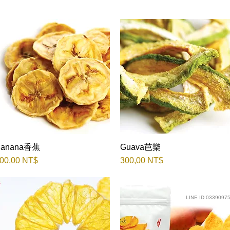
Banana香蕉
Быстрый просмотр
Guava芭樂
Быстрый просмотр
ена
Цена
00,00 NT$
300,00 NT$
LINE ID:0339097