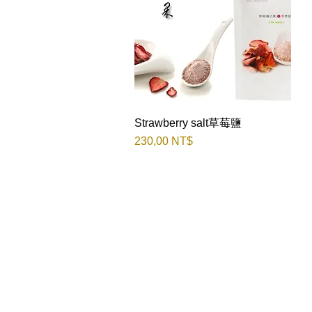
Strawberry salt草莓鹽
Быстрый просмотр
Цена
230,00 NT$