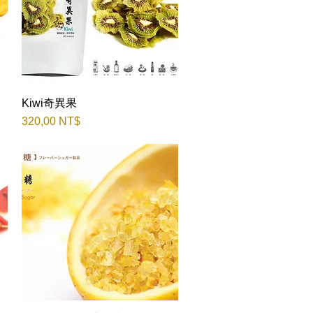
Kiwi奇異果
Быстрый просмотр
Цена
320,00 NT$