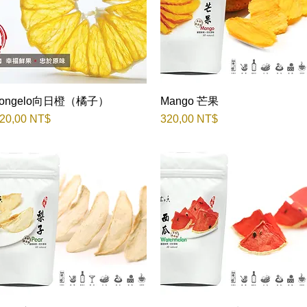
Tongelo向日橙（橘子）
Быстрый просмотр
Mango 芒果
Быстрый просмотр
ена
Цена
20,00 NT$
320,00 NT$