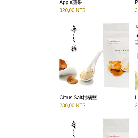
Apple蘋果
Быстрый просмотр
Цена
Ц
320,00 NT$
3
Citrus Salt柑橘鹽
Быстрый просмотр
L
Цена
Ц
230,00 NT$
2