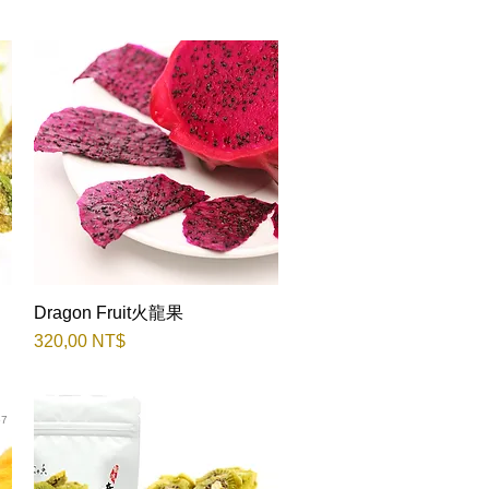
Dragon Fruit火龍果
Быстрый просмотр
Цена
320,00 NT$
57