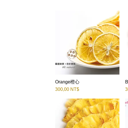
Orange橙心
Быстрый просмотр
Цена
Ц
300,00 NT$
3