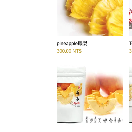
pineapple鳳梨
Быстрый просмотр
Цена
Ц
300,00 NT$
3