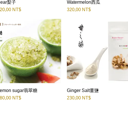
Pear梨子
Быстрый просмотр
Watermelon西瓜
Быстрый просмотр
ена
Цена
20,00 NT$
320,00 NT$
emon sugar翡翠糖
Быстрый просмотр
Ginger Salt薑鹽
Быстрый просмотр
ена
Цена
80,00 NT$
230,00 NT$